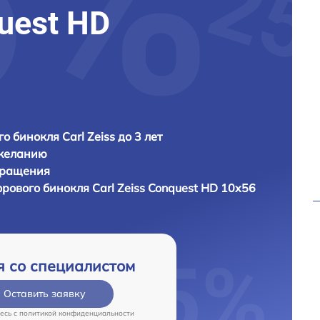
quest HD
о бинокля Carl Zeiss до 3 лет
 желанию
бращения
фрового бинокля
Carl Zeiss Conquest HD 10x56
я со специалистом
Оставить заявку
есь c
политикой конфиденциальности