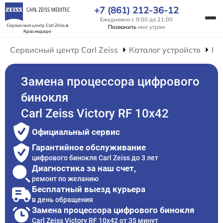
+7 (861) 212-36-12
Ежедневно с 9:00 до 21:00
Сервисный центр Carl Zeiss
в
Позвонить
мне утром
Краснодаре
Сервисный центр Carl Zeiss
Каталог устройств
Ре
Замена процессора цифрового
бинокля
Carl Zeiss Victory RF 10x42
Официальный сервис
Гарантийное обслуживание
цифрового бинокля Carl Zeiss до 3 лет
Диагностика за наш счет,
ремонт по желанию
Бесплатный выезд курьера
в день обращения
Замена процессора цифрового бинокля
Carl Zeiss Victory RF 10x42 от 35 минут