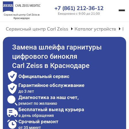
+7 (861) 212-36-12
Ежедневно с 9:00 до 21:00
Сервисный центр Carl Zeiss
в
Краснодаре
Сервисный центр Carl Zeiss
Каталог устройств
Ре
Замена шлейфа гарнитуры
цифрового бинокля
Carl Zeiss в Краснодаре
Официальный сервис
Гарантийное обслуживание
до 3 лет
Диагностика за наш счет,
ремонт по желанию
Бесплатный выезд курьера
в день обращения
Срочный ремонт
от 35 минут