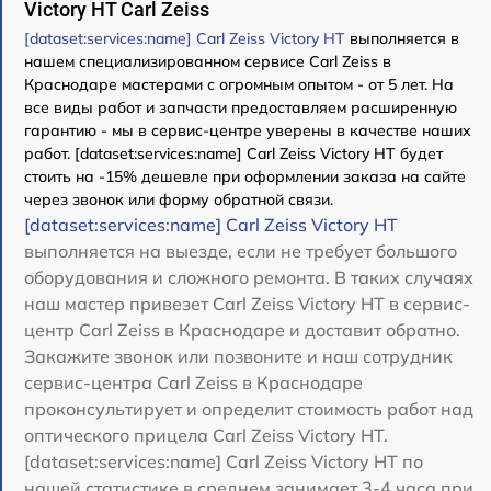
Victory HT Carl Zeiss
[dataset:services:name] Carl Zeiss Victory HT
выполняется в
нашем специализированном сервисе Carl Zeiss в
Краснодаре мастерами с огромным опытом - от 5 лет. На
все виды работ и запчасти предоставляем расширенную
гарантию - мы в сервис-центре уверены в качестве наших
работ. [dataset:services:name] Carl Zeiss Victory HT будет
стоить на -15% дешевле при оформлении заказа на сайте
через звонок или форму обратной связи.
[dataset:services:name] Carl Zeiss Victory HT
выполняется на выезде, если не требует большого
оборудования и сложного ремонта. В таких случаях
наш мастер привезет Carl Zeiss Victory HT в сервис-
центр Carl Zeiss в Краснодаре и доставит обратно.
Закажите звонок или позвоните и наш сотрудник
сервис-центра Carl Zeiss в Краснодаре
проконсультирует и определит стоимость работ над
оптического прицела Carl Zeiss Victory HT.
[dataset:services:name] Carl Zeiss Victory HT по
нашей статистике в среднем занимает 3-4 часа при